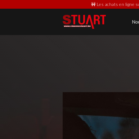
🚧 Les achats en ligne 
No