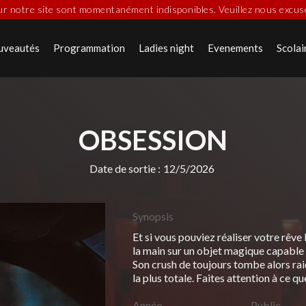
sur notre site sont momentanément indisponibles. Veuillez nous excu
uveautés
Programmation
Ladies night
Evenements
Scolai
OBSESSION
Date de sortie :
12/5/2026
Synopsis
Et si vous pouviez réaliser votre rêve 
la main sur un objet magique capable 
Son crush de toujours tombe alors raide
la plus totale. Faites attention à ce q
Année
Public