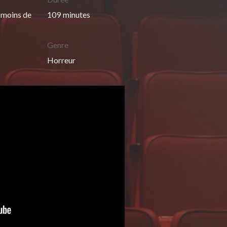
x moins de
109
minutes
Genre
Horreur