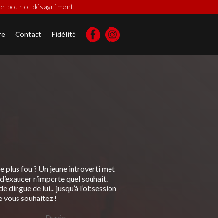
ser pour ce désagrément.
re
Contact
Fidélité
le plus fou ? Un jeune introverti met
d’exaucer n’importe quel souhait.
 dingue de lui... jusqu’à l’obsession
ue vous souhaitez !
Durée