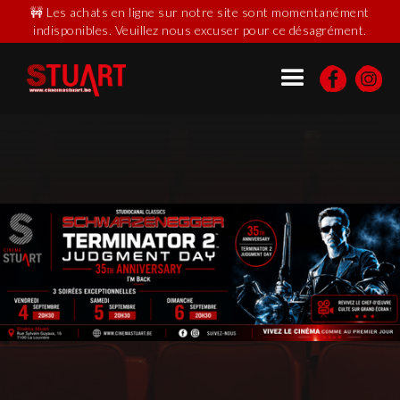
🚧 Les achats en ligne sur notre site sont momentanément
indisponibles. Veuillez nous excuser pour ce désagrément.