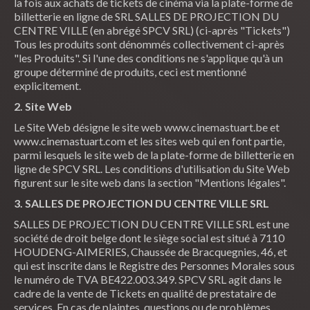
la fois aux achats de tickets de cinéma via la plate-forme de
billetterie en ligne de SRL SALLES DE PROJECTION DU
CENTRE VILLE (en abrégé SPCV SRL) (ci-après "Tickets")
Tous les produits sont dénommés collectivement ci-après
"les Produits". Si l'une des conditions ne s'applique qu'à un
groupe déterminé de produits, ceci est mentionné
explicitement.
2. Site Web
Le Site Web désigne le site web www.cinemastuart.be et
www.cinemastuart.com et les sites web qui en font partie,
parmi lesquels le site web de la plate-forme de billetterie en
ligne de SPCV SRL. Les conditions d'utilisation du Site Web
figurent sur le site web dans la section "Mentions légales".
3. SALLES DE PROJECTION DU CENTRE VILLE SRL
SALLES DE PROJECTION DU CENTRE VILLE SRL est une
société de droit belge dont le siège social est situé à 7110
HOUDENG-AIMERIES, Chaussée de Bracquegnies, 46, et
qui est inscrite dans le Registre des Personnes Morales sous
le numéro de TVA BE422.003.349. SPCV SRL agit dans le
cadre de la vente de Tickets en qualité de prestataire de
services. En cas de plaintes, questions ou de problèmes